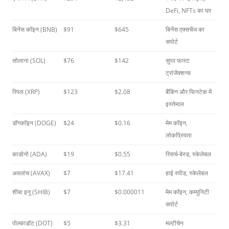
DeFi, NFTs का घर
बिनेंस कॉइन (BNB)
$91
$645
बिनेंस एक्सचेंज का
सपोर्ट
सोलाना (SOL)
$76
$142
सुपर फास्ट
ट्रांजैक्शन्स
रिपल (XRP)
$123
$2.08
बैंकिंग और फिनटेक में
इस्तेमाल
डॉगकॉइन (DOGE)
$24
$0.16
मेम कॉइन,
लोकप्रियता
कार्डानो (ADA)
$19
$0.55
रिसर्च-बेस्ड, स्केलेबल
अवलांच (AVAX)
$7
$17.41
हाई स्पीड, स्केलेबल
शीबा इनु (SHIB)
$7
$0.000011
मेम कॉइन, कम्युनिटी
सपोर्ट
पोल्काडॉट (DOT)
$5
$3.31
मल्टीचेन