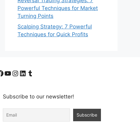
Reversal Trading Strategies: 7
Powerful Techniques for Market
Turning Points
Scalping Strategy: 7 Powerful
Techniques for Quick Profits
Facebook
YouTube
Instagram
LinkedIn
Tumblr
Subscribe to our newsletter!