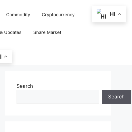
HI
Commodity
Cryptocurrency
 & Updates
Share Market
I
Search
Search