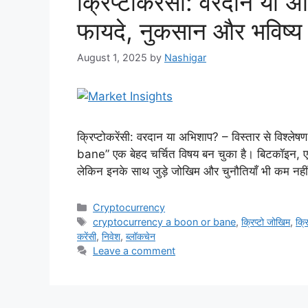
क्रिप्टोकरेंसी: वरदान या 
फायदे, नुकसान और भविष्य
August 1, 2025
by
Nashigar
क्रिप्टोकरेंसी: वरदान या अभिशाप? – विस्तार से विश
bane” एक बेहद चर्चित विषय बन चुका है। बिटकॉइन, एथेरियम
लेकिन इनके साथ जुड़े जोखिम और चुनौतियाँ भी कम नहीं ह
Categories
Cryptocurrency
Tags
cryptocurrency a boon or bane
,
क्रिप्टो जोखिम
,
क्र
करेंसी
,
निवेश
,
ब्लॉकचेन
Leave a comment