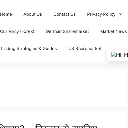
Home
About Us
Contact Us
Privacy Policy
Currency (Forex)
German Sharemarket
Market News
Trading Strategies & Guides
US Sharemarket
H