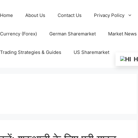
Home
About Us
Contact Us
Privacy Policy
Currency (Forex)
German Sharemarket
Market News
Trading Strategies & Guides
US Sharemarket
H