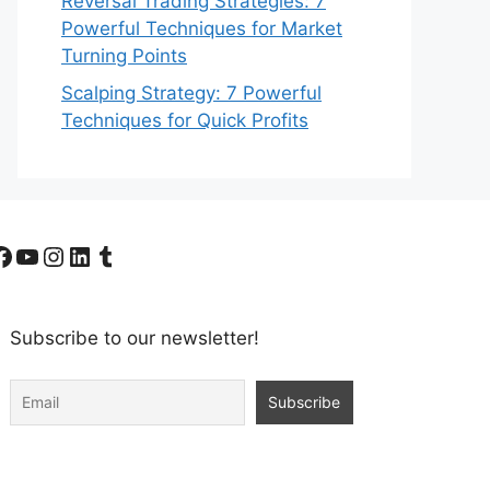
Reversal Trading Strategies: 7
Powerful Techniques for Market
Turning Points
Scalping Strategy: 7 Powerful
Techniques for Quick Profits
Facebook
YouTube
Instagram
LinkedIn
Tumblr
Subscribe to our newsletter!