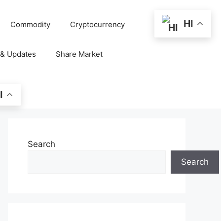
HI
Commodity
Cryptocurrency
 & Updates
Share Market
I
Search
Search