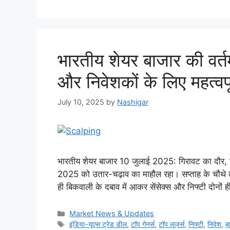
भारतीय शेयर बाजार की वर्
और निवेशकों के लिए महत्वप
July 10, 2025
by
Nashigar
भारतीय शेयर बाजार 10 जुलाई 2025: गिरावट का दौर, निव
2025 को उतार-चढ़ाव का माहौल रहा। सप्ताह के चौथे क
ही बिकवाली के दबाव में आकर सेंसेक्स और निफ्टी दोनो
Categories
Market News & Updates
Tags
इंडिया-यूएस ट्रेड डील
,
टॉप गेनर्स
,
टॉप लूजर्स
,
निफ्टी
,
निवेश
,
ब