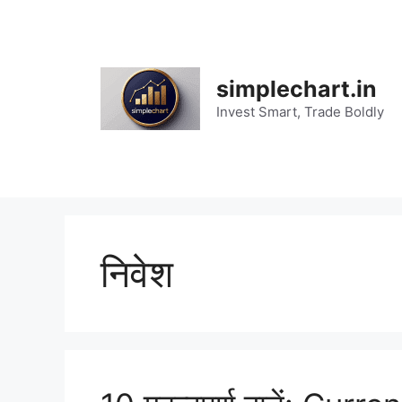
Skip
to
content
simplechart.in
Invest Smart, Trade Boldly
निवेश