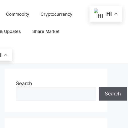
HI
Commodity
Cryptocurrency
 & Updates
Share Market
I
Search
Search