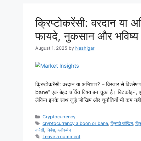
क्रिप्टोकरेंसी: वरदान या 
फायदे, नुकसान और भविष्य
August 1, 2025
by
Nashigar
क्रिप्टोकरेंसी: वरदान या अभिशाप? – विस्तार से विश
bane” एक बेहद चर्चित विषय बन चुका है। बिटकॉइन, एथेरियम
लेकिन इनके साथ जुड़े जोखिम और चुनौतियाँ भी कम नहीं ह
Categories
Cryptocurrency
Tags
cryptocurrency a boon or bane
,
क्रिप्टो जोखिम
,
क्र
करेंसी
,
निवेश
,
ब्लॉकचेन
Leave a comment