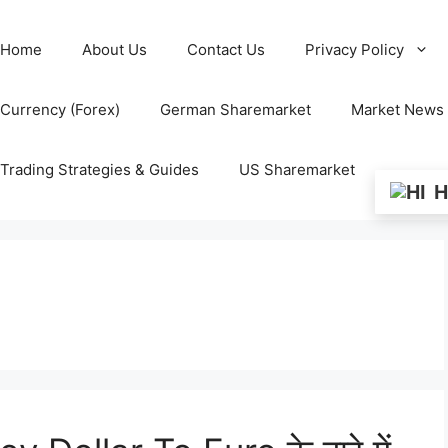
Home
About Us
Contact Us
Privacy Policy
Currency (Forex)
German Sharemarket
Market News
Trading Strategies & Guides
US Sharemarket
H