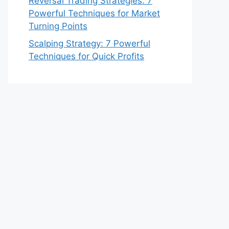
Reversal Trading Strategies: 7
Powerful Techniques for Market
Turning Points
Scalping Strategy: 7 Powerful
Techniques for Quick Profits