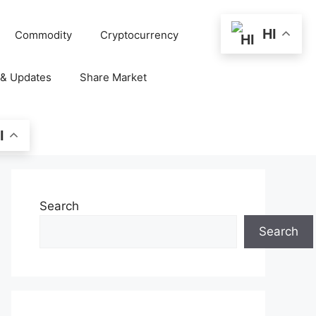
HI
Commodity
Cryptocurrency
 & Updates
Share Market
I
Search
Search