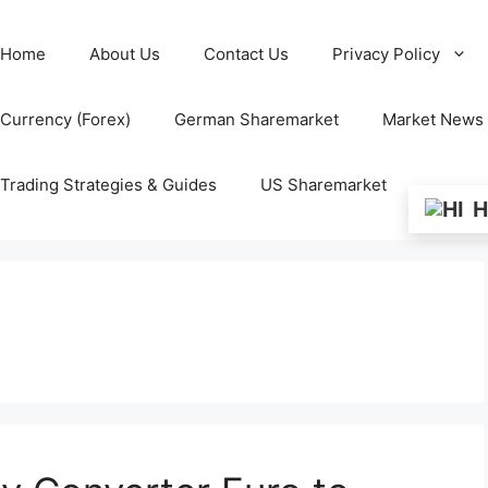
Home
About Us
Contact Us
Privacy Policy
Currency (Forex)
German Sharemarket
Market News
Trading Strategies & Guides
US Sharemarket
H