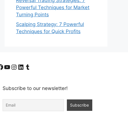
Reversal Trading Strategies: 7
Powerful Techniques for Market
Turning Points
Scalping Strategy: 7 Powerful
Techniques for Quick Profits
Facebook
YouTube
Instagram
LinkedIn
Tumblr
Subscribe to our newsletter!