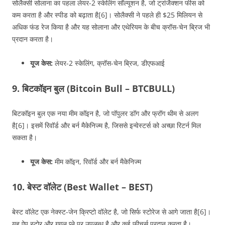
सोलैक्सी सोलाना का पहला लेयर-2 स्केलिंग सॉल्यूशन है, जो ट्रांजैक्शन फीस को
कम करता है और स्पीड को बढ़ाता है[6]। सोलैक्सी ने पहले ही $25 मिलियन से
अधिक फंड रेज किया है और यह सोलाना और एथेरियम के बीच क्रॉस-चेन ब्रिज भी
प्रदान करता है।
यूज केस:
लेयर-2 स्केलिंग, क्रॉस-चेन ब्रिज, डीएफआई
9. बिटकॉइन बुल (Bitcoin Bull – BTCBULL)
बिटकॉइन बुल एक नया मीम कॉइन है, जो पॉपुलर डॉग और फ्रॉग थीम से अलग
है[6]। इसमें रिवॉर्ड और बर्न मैकेनिज्म है, जिससे इन्वेस्टर्स को अच्छा रिटर्न मिल
सकता है।
यूज केस:
मीम कॉइन, रिवॉर्ड और बर्न मैकेनिज्म
10. बेस्ट वॉलेट (Best Wallet – BEST)
बेस्ट वॉलेट एक नेक्स्ट-जेन क्रिप्टो वॉलेट है, जो सिर्फ स्टोरेज से आगे जाता है[6]।
यह ऐप स्टोर और गूगल प्ले पर उपलब्ध है और कई फीचर्स प्रदान करता है।