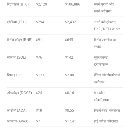
बिटकॉइन (BTC)
$2,120
$106,886
सबसे पुरानी और
सबसे भरोसेमंद
एथेरियम (ETH)
$294
$2,432
स्मार्ट कॉन्ट्रैक्ट्स,
DeFi, NFTs का घर
बिनेंस कॉइन (BNB)
$91
$645
बिनेंस एक्सचेंज का
सपोर्ट
सोलाना (SOL)
$76
$142
सुपर फास्ट
ट्रांजैक्शन्स
रिपल (XRP)
$123
$2.08
बैंकिंग और फिनटेक में
इस्तेमाल
डॉगकॉइन (DOGE)
$24
$0.16
मेम कॉइन,
लोकप्रियता
कार्डानो (ADA)
$19
$0.55
रिसर्च-बेस्ड, स्केलेबल
अवलांच (AVAX)
$7
$17.41
हाई स्पीड, स्केलेबल