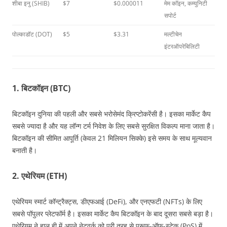
शीबा इनु (SHIB)
$7
$0.000011
मेम कॉइन, कम्युनिटी
सपोर्ट
पोल्काडॉट (DOT)
$5
$3.31
मल्टीचेन
इंटरऑपरेबिलिटी
1. बिटकॉइन (BTC)
बिटकॉइन दुनिया की पहली और सबसे भरोसेमंद क्रिप्टोकरेंसी है। इसका मार्केट कैप
सबसे ज्यादा है और यह लॉन्ग टर्म निवेश के लिए सबसे सुरक्षित विकल्प माना जाता है।
बिटकॉइन की सीमित आपूर्ति (केवल 21 मिलियन सिक्के) इसे समय के साथ मूल्यवान
बनाती है।
2. एथेरियम (ETH)
एथेरियम स्मार्ट कॉन्ट्रैक्ट्स, डीएफआई (DeFi), और एनएफटी (NFTs) के लिए
सबसे पॉपुलर प्लेटफॉर्म है। इसका मार्केट कैप बिटकॉइन के बाद दूसरा सबसे बड़ा है।
एथेरियम ने हाल ही में अपने नेटवर्क को पूरी तरह से प्रूफ-ऑफ-स्टेक (PoS) में