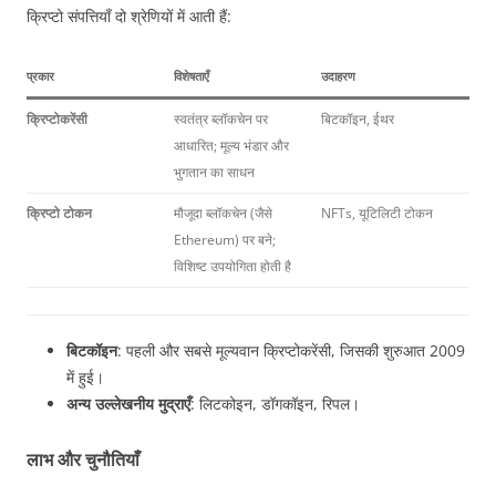
क्रिप्टो संपत्तियाँ दो श्रेणियों में आती हैं:
प्रकार
विशेषताएँ
उदाहरण
क्रिप्टोकरेंसी
स्वतंत्र ब्लॉकचेन पर
बिटकॉइन, ईथर
आधारित; मूल्य भंडार और
भुगतान का साधन
क्रिप्टो टोकन
मौजूदा ब्लॉकचेन (जैसे
NFTs, यूटिलिटी टोकन
Ethereum) पर बने;
विशिष्ट उपयोगिता होती है
बिटकॉइन
: पहली और सबसे मूल्यवान क्रिप्टोकरेंसी, जिसकी शुरुआत 2009
में हुई।
अन्य उल्लेखनीय मुद्राएँ
: लिटकोइन, डॉगकॉइन, रिपल।
लाभ और चुनौतियाँ