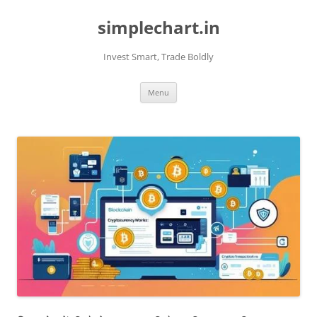
Skip
to
simplechart.in
content
Invest Smart, Trade Boldly
Menu