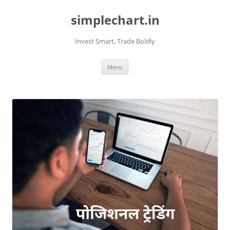
Skip
to
simplechart.in
content
Invest Smart, Trade Boldly
Menu