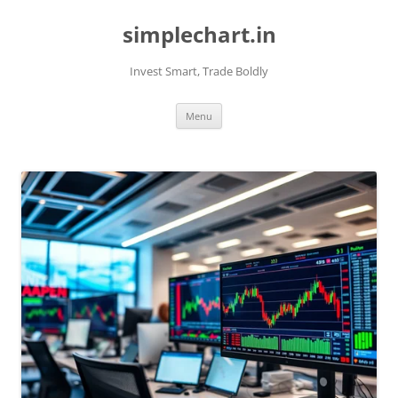
Skip
to
simplechart.in
content
Invest Smart, Trade Boldly
Menu