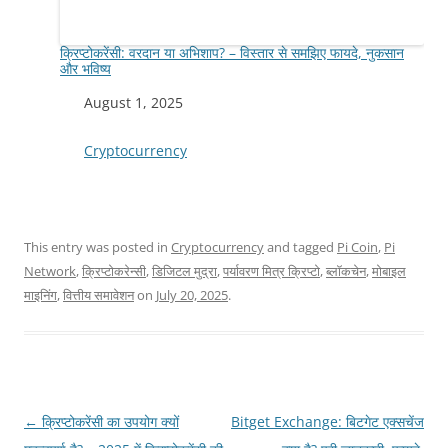
क्रिप्टोकरेंसी: वरदान या अभिशाप? – विस्तार से समझिए फायदे, नुकसान
और भविष्य
Date
August 1, 2025
In relation to
Cryptocurrency
This entry was posted in
Cryptocurrency
and tagged
Pi Coin
,
Pi
Network
,
क्रिप्टोकरेन्सी
,
डिजिटल मुद्रा
,
पर्यावरण मित्र क्रिप्टो
,
ब्लॉकचेन
,
मोबाइल
माइनिंग
,
वित्तीय समावेशन
on
July 20, 2025
.
Post
←
क्रिप्टोकरेंसी का उपयोग क्यों
Bitget Exchange: बिटगेट एक्सचेंज