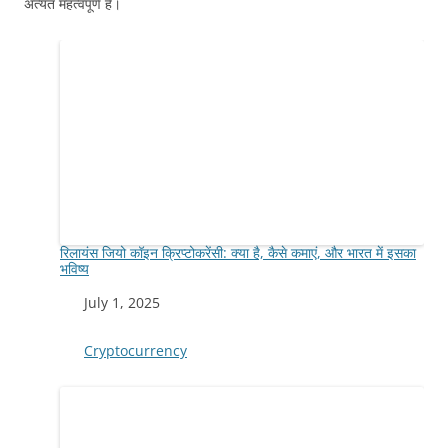
अत्यंत महत्वपूर्ण है।
रिलायंस जियो कॉइन क्रिप्टोकरेंसी: क्या है, कैसे कमाएं, और भारत में इसका
भविष्य
Date
July 1, 2025
In relation to
Cryptocurrency