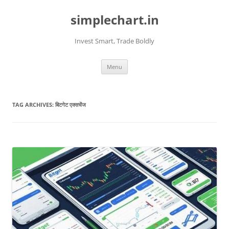
Skip
to
simplechart.in
content
Invest Smart, Trade Boldly
Menu
TAG ARCHIVES:
बिटगेट एक्सचेंज