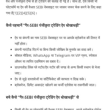
वैध और पंजीकृत ऐप्स से ही ट्रेडिंग की सलाह दी गई है। साथ ही, ऐसे किसी भी
प्लेटफॉर्म या ऐप की वैधता SEBI वेबसाइट पर जाकर जरूर चेक करने के लिए कहा
गया है[1][2][4][5][6]।
कैसे पहचानें “गैर‑SEBI पंजीकृत ट्रेडिंग ऐप धोखाधड़ी”
ऐप या कंपनी का नाम SEBI वेबसाइट पर या आपके ब्रोकरेज की लिस्ट में
नहीं होता।
कंपनी गारंटीड रिटर्न या बिना किसी जोखिम के मुनाफे का वादा करे।
सोशल मीडिया, WhatsApp या Telegram पर VIP ग्रुप, स्पेशल
ऑफर या त्वरित एडमिशन का दबाव दे।
डाउनलोड लिंक प्ले स्टोर/ऐप स्टोर की जगह से अन्य किसी स्थान से भेजा
जाए।
ऐप से जुड़े दस्तावेजों या सर्टिफिकेट की सत्यता न दिख सके।
ब्रोकरेज, डिमैट अकाउंट खोलने का फर्जी प्रोसेस या तकनीकी जाल।
बचे कैसे “गैर‑SEBI पंजीकृत ट्रेडिंग ऐप धोखाधड़ी” से
किसी भी ऐप या प्लेटफॉर्म की वैधता SEBI वेबसाइट, अपने ब्रोकरेज पोर्टल