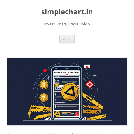
Skip
to
simplechart.in
content
Invest Smart, Trade Boldly
Menu