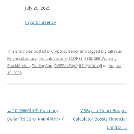
Date
July 20, 2025
In relation to
Cryptocurrency
This entry was posted in
Cryptocurrency
and tagged
DigitalFraud
,
FinancialLiteracy
,
IndianInvestors
,
SCORES
,
SEBI
,
SEBIWarning
,
StockMarket
,
TradingApp
,
गैरSEBIपंजीकृतट्रेडिंगऐपधोखाधड़ी
on
August
19, 2025
.
Post
←
10 महत्वपूर्ण बातें: Currency
7 Ways a Smart Budget
navigation
Dollar To Euro के बारे में विस्तार से
Calculator Boosts Financial
Control
→