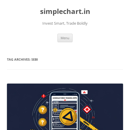
Skip
to
simplechart.in
content
Invest Smart, Trade Boldly
Menu
TAG ARCHIVES:
SEBI