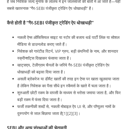
है जब निवेशक जल्द मुनाफे के लालच में इन जालसाजों की बातों में आ जाते हैं—यही
सबसे खतरनाक “गैर‑SEBI पंजीकृत ट्रेडिंग ऐप धोखाधड़ी” है।
कैसे होती है “गैर‑SEBI पंजीकृत ट्रेडिंग ऐप धोखाधड़ी”
नकली ऐप्स ऑफिसियल साइट या स्टोर की बजाय थर्ड पार्टी लिंक या सोशल
मीडिया से डाउनलोड कराए जाते हैं।
निवेशक को गारंटीड रिटर्न, VIP ग्रुप, बड़ी कंपनियों के नाम, और शानदार
स्क्रीन्शॉट्स दिखाकर फंसाया जाता है।
व्हाट्सएप, टेलीग्राम चैनलों के जरिये गैर‑SEBI पंजीकृत ट्रेडिंग ऐप
धोखाधड़ी को बढ़ावा दिया जाता है।
असली ब्रोकरेज या डीमैट खातों की तरह इन ऐप्स पर खाता खुलवाया जाता
है लेकिन निवेशक का पैसा सीधे इन स्कैमर्स के खाते में चला जाता है।
शुरुआती छोटी रकम के वापसी के माध्यम से भरोसा जमाया जाता है, और फिर
बड़ी रकम में फंसा दिया जाता है।
फर्जी तकनीकी शब्दों से, नकली मोबाइल ऐप UI से, और पॉप्युलर नामों के
दुरुपयोग से जाल बिछाया जाता है[1][2][3]।
SEBI और अन्य संस्थाओं की चेतावनी