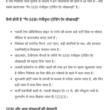
है जब निवेशक जल्द मुनाफे के लालच में इन जालसाजों की बातों में आ जाते हैं—यही
सबसे खतरनाक “गैर‑SEBI पंजीकृत ट्रेडिंग ऐप धोखाधड़ी” है।
कैसे होती है “गैर‑SEBI पंजीकृत ट्रेडिंग ऐप धोखाधड़ी”
नकली ऐप्स ऑफिसियल साइट या स्टोर की बजाय थर्ड पार्टी लिंक या सोशल
मीडिया से डाउनलोड कराए जाते हैं।
निवेशक को गारंटीड रिटर्न, VIP ग्रुप, बड़ी कंपनियों के नाम, और शानदार
स्क्रीन्शॉट्स दिखाकर फंसाया जाता है।
व्हाट्सएप, टेलीग्राम चैनलों के जरिये गैर‑SEBI पंजीकृत ट्रेडिंग ऐप
धोखाधड़ी को बढ़ावा दिया जाता है।
असली ब्रोकरेज या डीमैट खातों की तरह इन ऐप्स पर खाता खुलवाया जाता
है लेकिन निवेशक का पैसा सीधे इन स्कैमर्स के खाते में चला जाता है।
शुरुआती छोटी रकम के वापसी के माध्यम से भरोसा जमाया जाता है, और फिर
बड़ी रकम में फंसा दिया जाता है।
फर्जी तकनीकी शब्दों से, नकली मोबाइल ऐप UI से, और पॉप्युलर नामों के
दुरुपयोग से जाल बिछाया जाता है[1][2][3]।
SEBI और अन्य संस्थाओं की चेतावनी