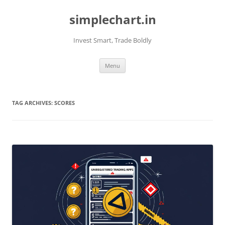
Skip
to
simplechart.in
content
Invest Smart, Trade Boldly
Menu
TAG ARCHIVES:
SCORES