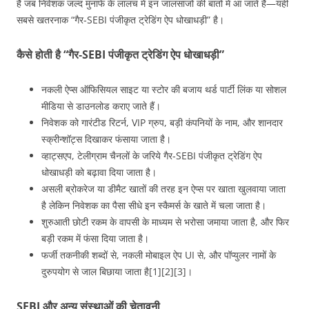
है जब निवेशक जल्द मुनाफे के लालच में इन जालसाजों की बातों में आ जाते हैं—यही
सबसे खतरनाक “गैर‑SEBI पंजीकृत ट्रेडिंग ऐप धोखाधड़ी” है।
कैसे होती है “गैर‑SEBI पंजीकृत ट्रेडिंग ऐप धोखाधड़ी”
नकली ऐप्स ऑफिसियल साइट या स्टोर की बजाय थर्ड पार्टी लिंक या सोशल
मीडिया से डाउनलोड कराए जाते हैं।
निवेशक को गारंटीड रिटर्न, VIP ग्रुप, बड़ी कंपनियों के नाम, और शानदार
स्क्रीन्शॉट्स दिखाकर फंसाया जाता है।
व्हाट्सएप, टेलीग्राम चैनलों के जरिये गैर‑SEBI पंजीकृत ट्रेडिंग ऐप
धोखाधड़ी को बढ़ावा दिया जाता है।
असली ब्रोकरेज या डीमैट खातों की तरह इन ऐप्स पर खाता खुलवाया जाता
है लेकिन निवेशक का पैसा सीधे इन स्कैमर्स के खाते में चला जाता है।
शुरुआती छोटी रकम के वापसी के माध्यम से भरोसा जमाया जाता है, और फिर
बड़ी रकम में फंसा दिया जाता है।
फर्जी तकनीकी शब्दों से, नकली मोबाइल ऐप UI से, और पॉप्युलर नामों के
दुरुपयोग से जाल बिछाया जाता है[1][2][3]।
SEBI और अन्य संस्थाओं की चेतावनी