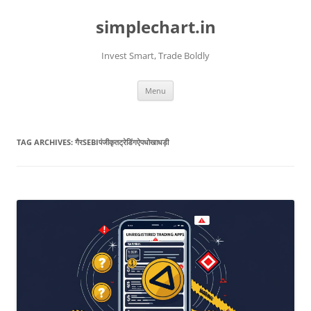
Skip
to
simplechart.in
content
Invest Smart, Trade Boldly
Menu
TAG ARCHIVES:
गैरSEBIपंजीकृतट्रेडिंगऐपधोखाधड़ी