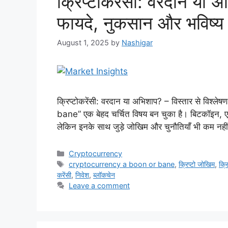
क्रिप्टोकरेंसी: वरदान या 
फायदे, नुकसान और भविष्य
August 1, 2025
by
Nashigar
क्रिप्टोकरेंसी: वरदान या अभिशाप? – विस्तार से विश
bane” एक बेहद चर्चित विषय बन चुका है। बिटकॉइन, एथेरियम
लेकिन इनके साथ जुड़े जोखिम और चुनौतियाँ भी कम नहीं ह
Categories
Cryptocurrency
Tags
cryptocurrency a boon or bane
,
क्रिप्टो जोखिम
,
क्र
करेंसी
,
निवेश
,
ब्लॉकचेन
Leave a comment