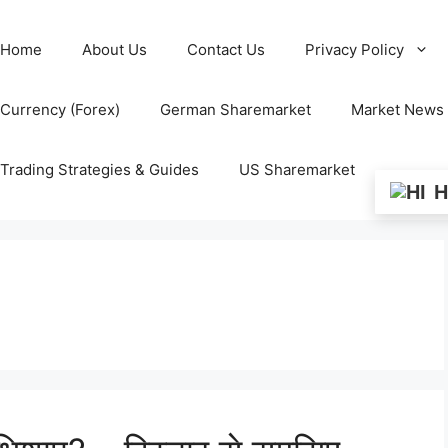
Home
About Us
Contact Us
Privacy Policy
Currency (Forex)
German Sharemarket
Market News
Trading Strategies & Guides
US Sharemarket
H