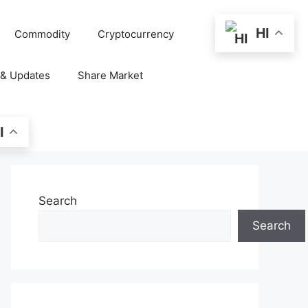
HI
Commodity
Cryptocurrency
 & Updates
Share Market
I
Search
Search