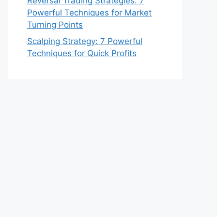
Reversal Trading Strategies: 7
Powerful Techniques for Market
Turning Points
Scalping Strategy: 7 Powerful
Techniques for Quick Profits