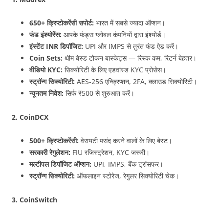
650+ क्रिप्टोकरेंसी सपोर्ट:
भारत में सबसे ज्यादा ऑप्शन।
फंड इंश्योरेंस:
आपके फंड्स ग्लोबल कंपनियों द्वारा इंश्योर्ड।
इंस्टेंट INR डिपॉजिट:
UPI और IMPS से तुरंत फंड ऐड करें।
Coin Sets:
थीम बेस्ड टोकन बास्केट्स — रिस्क कम, रिटर्न बेहतर।
वीडियो KYC:
सिक्योरिटी के लिए एडवांस्ड KYC प्रोसेस।
स्ट्रॉन्ग सिक्योरिटी:
AES-256 एन्क्रिप्शन, 2FA, क्लाउड सिक्योरिटी।
न्यूनतम निवेश:
सिर्फ ₹500 से शुरुआत करें।
2. CoinDCX
500+ क्रिप्टोकरेंसी:
वेरायटी पसंद करने वालों के लिए बेस्ट।
सरकारी रेगुलेशन:
FIU रजिस्ट्रेशन, KYC जरूरी।
मल्टीपल डिपॉजिट ऑप्शन:
UPI, IMPS, बैंक ट्रांसफर।
स्ट्रॉन्ग सिक्योरिटी:
ऑफलाइन स्टोरेज, रेगुलर सिक्योरिटी चेक।
3. CoinSwitch