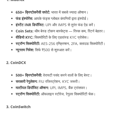
650+ क्रिप्टोकरेंसी सपोर्ट:
भारत में सबसे ज्यादा ऑप्शन।
फंड इंश्योरेंस:
आपके फंड्स ग्लोबल कंपनियों द्वारा इंश्योर्ड।
इंस्टेंट INR डिपॉजिट:
UPI और IMPS से तुरंत फंड ऐड करें।
Coin Sets:
थीम बेस्ड टोकन बास्केट्स — रिस्क कम, रिटर्न बेहतर।
वीडियो KYC:
सिक्योरिटी के लिए एडवांस्ड KYC प्रोसेस।
स्ट्रॉन्ग सिक्योरिटी:
AES-256 एन्क्रिप्शन, 2FA, क्लाउड सिक्योरिटी।
न्यूनतम निवेश:
सिर्फ ₹500 से शुरुआत करें।
2. CoinDCX
500+ क्रिप्टोकरेंसी:
वेरायटी पसंद करने वालों के लिए बेस्ट।
सरकारी रेगुलेशन:
FIU रजिस्ट्रेशन, KYC जरूरी।
मल्टीपल डिपॉजिट ऑप्शन:
UPI, IMPS, बैंक ट्रांसफर।
स्ट्रॉन्ग सिक्योरिटी:
ऑफलाइन स्टोरेज, रेगुलर सिक्योरिटी चेक।
3. CoinSwitch